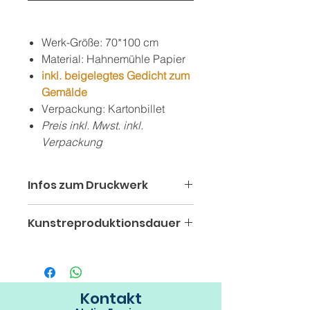
Werk-Größe: 70*100 cm
Material: Hahnemühle Papier
inkl. beigelegtes Gedicht zum
Gemälde
Verpackung: Kartonbillet
Preis inkl. Mwst. inkl.
Verpackung
Infos zum Druckwerk
Jeder ist immer wieder in einem
Kunstreproduktionsdauer
seelischen Frühling.
Der einzigarte Posterdruck vom
Da die Kunstdrucke frisch auf
Gemälde "Tränen des Frühlings" ist
Anfrage direkt beim
ein hochwertiges Druckprodukt auf
Druckermeister in seiner Farbpraxis
Hahnemühle Papier.
gedruckt werden, beläuft sich die
Kontakt
Die authentische Farbenvielfalt des
Kunstreproduktionszeit auf 5-8