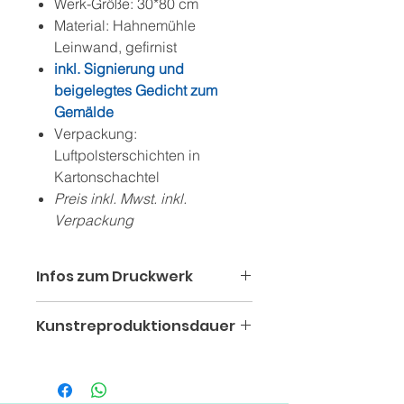
Werk-Größe: 30*80 cm
Material: Hahnemühle
Leinwand, gefirnist
inkl. Signierung und
beigelegtes Gedicht zum
Gemälde
Verpackung:
Luftpolsterschichten in
Kartonschachtel
Preis inkl. Mwst. inkl.
Verpackung
Infos zum Druckwerk
Jeder hält den Klang der Welt in
Kunstreproduktionsdauer
seinen Händen!
Der einzigarte Kunstdruck vom
Da die Kunstdrucke frisch auf
Gemälde "Sarg Gedanke" ist ein
Anfrage direkt beim
hochwertiges Druckprodukt auf
Druckermeister in seiner Farbpraxis