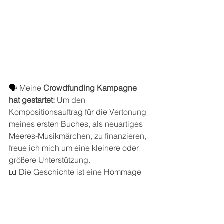
🗣️ 
Meine 
Crowdfunding Kampagne 
hat gestartet:
 Um den 
Kompositionsauftrag für die Vertonung 
meines ersten Buches, als neuartiges 
Meeres-Musikmärchen, zu finanzieren, 
freue ich mich um eine kleinere oder 
größere Unterstützung. 
📖 Die Geschichte ist eine Hommage 
an den inneren Reichtum im Menschen.
🎵 Die Uraufführung findet 2025, mit 
dem Kammerorchester der Vienna 
Royal Philharmonic und Chefdirigent 