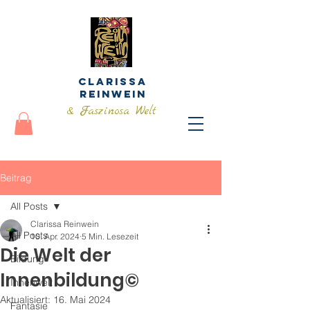
Clarissa
Reinwein
& Faszinosa Welt
Beitrag
All Posts
Clarissa Reinwein
All Posts
10. Apr. 2024
5 Min. Lesezeit
Die Welt der
Bildung
Innenbildung©
Innenwelt
Aktualisiert:
16. Mai 2024
Fantasie