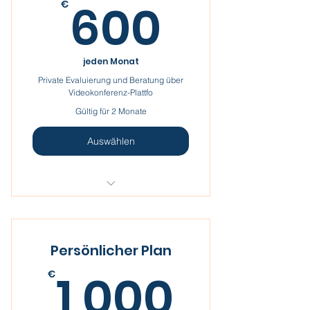
600€
600
€
jeden Monat
Private Evaluierung und Beratung über
Videokonferenz-Plattfo
Gültig für 2 Monate
Auswählen
Ich bin ein Vorteil.
Ich bin ein Vorteil.
Persönlicher Plan
Ich bin ein Vorteil.
1 000
1 000
€
Ich bin ein Vorteil.